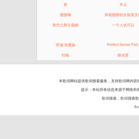
宸
木云
慢慢嗨
挥着翅膀的女孩英文
青空之卵主题曲
一个人也可以
Perfect Sense Part 
听海 张惠妹
牡蛎
眼光里
本歌词网站提供歌词搜索服务，支持
歌词网
内容
提示：本站所有信息来源于网络和
歌词搜索
，
歌词搜索歌
Po