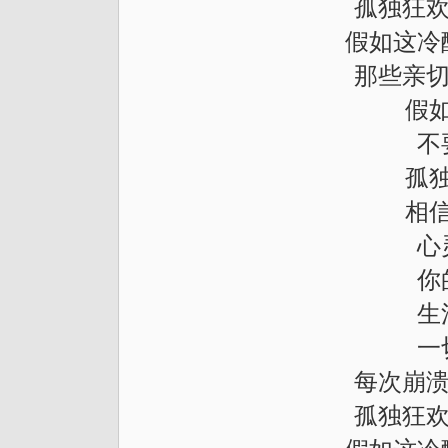
孤独狂欢
假如这冷
那些亲切
假
不
孤
相
心
你
生
一
每次崩溃
孤独狂欢