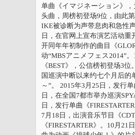
单曲《イマジネーション》，为
头曲，周榜初登场9位，由此
IKE被诊断为声带息肉和急性
日，在官网上宣布演艺活动重开，
开同年年初制作的曲目《GLOR
动“MBSアニメフェス2014”
《BEST》，公信榜初登场3位。12
国巡演中断以来约七个月后的单独公
～”。 2015年3月25日，发行单
日，在全国7都市举办巡演SPYAIRL
日，发行单曲《FIRESTARTER
7月18日，出演音乐节目《CD
《FIRESTARTER》。10月2