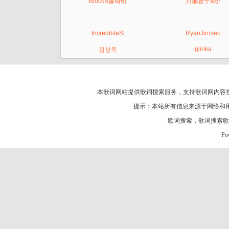
BlockB블락비
川濑智子&か
IncredibleSt
RyanJirovec
glinka
김상욱
本歌词网站提供歌词搜索服务，支持
歌词网
内容
提示：本站所有信息来源于网络和
歌词搜索
，
歌词搜索歌
Po