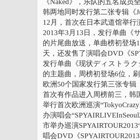
《Naked》，乐队的五名成员
韩两地同时发行第二张专辑《Ju
12月，首次在日本武道馆举行
2013年3月13日，发行单
的片尾曲放送，单曲榜初登场
天，还发售了演唱会DVD《SPY
发行单曲《现状ディストラク
的主题曲，周榜初登场6位，刷
欧洲50个国家发行第三张专辑《
首次有作品进入周榜前三，韩国
举行首次欧洲巡演“TokyoCrazyK
办演唱会“SPYAIRLIVEInSeo
市举办巡演SPYAIRTOUR2013
唱会DVD《SPYAIRTOUR201