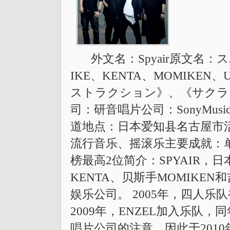
外文名：Spyair原文名
IKE、KENTA、MOMIKE
ストラクション》、《サクラミ
司：研音唱片公司：SonyMusicAs
道地点：日本爱知县名古屋市活
流行音乐、摇滚乐主要成就：
榜最高2位简介：SPYAIR，
KENTA、贝斯手MOMIKE
娱乐公司。 2005年，四人乐
2009年，ENZEL加入乐队
唱片公司的注意，因此于2010年加