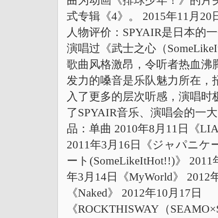
曲为动画《排球少年！》的片头曲
式专辑《4》。 2015年11
人物评价：SPYAIR是日本
演唱过《武士之心（SomeLik
歌曲风格激昂，令听者热血沸腾
发力的嗓音是乐队魅力所在，招
入了更多的层次听感，演唱时
了SPYAIR音乐、演唱会的
品：单曲 2010年8月11日《LIAR
2011年3月16日《ジャパニケ
ート(SomeLikeItHot!!)》 2
年3月14日《MyWorld》 201
《Naked》 2012年10月17日
《ROCKTHISWAY（SEAMO×S