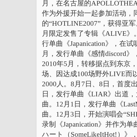
月，在名古屋的APOLLOTHE
作为外援开始一起参加活动，同
的“HOTLINE2007”，获得
月限定发售了专辑《ALIVE》。
行单曲《Japanication
月，发行单曲《感情discor
2010年5月，转移据点到东
场、因达成100场野外LIVE而
2000人。8月7日、8日，首度出演
日，发行单曲《LIAR》出道
曲。12月1日，发行单曲《Las
曲。12月3日，开始演唱会“SHIB
录制《Japanication》并
ハート（SomeLikeItHo