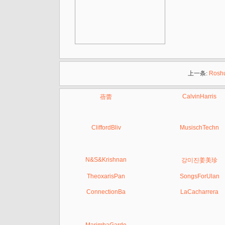
上一条:
Rosh
CalvinHarris
蓓蕾
CliffordBliv
MusischTechn
N&S&Krishnan
강미진姜美珍
TheoxarisPan
SongsForUlan
ConnectionBa
LaCacharrera