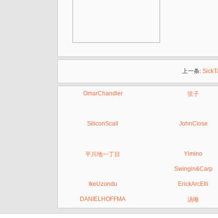
上一条:
SickT
OmarChandler
弦子
SiliconScall
JohnClose
Yimino
平川地一丁目
Swingin&Carp
IkeUzondu
ErickArcElli
DANIELHOFFMA
汤唯