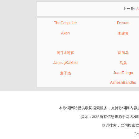
上一条:
TheGospeller
Fetsum
Akon
李建复
阿牛&阿辉
寐加岛
JansugKakhid
马条
JuanTalega
麦子杰
AsheshBandho
本歌词网站提供歌词搜索服务，支持
歌词网
内容
提示：本站所有信息来源于网络和
歌词搜索
，
歌词搜索歌
Po