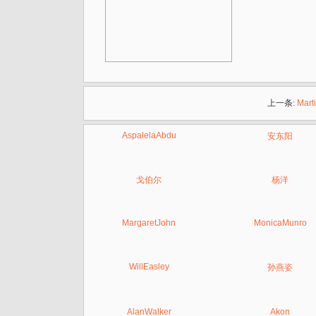
上一条:
Mart
AspalelaAbdu
安东阳
戈伯尔
杨洋
MargaretJohn
MonicaMunro
WillEasley
孙燕姿
AlanWalker
Akon