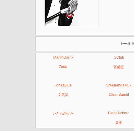
上一条:
MartinGarrix
GClub
Zedd
张赫宣
JonasBlue
SreenandaMuk
CleanBandit
文武贝
ElderRichard
いきものがか
黄渤