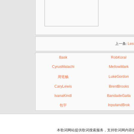
上一条:
Les
Bask
RobKoral
CyrusMalachi
MellowMark
LukeGordon
周笔畅
CaryLewis
BrentBrooks
IvanaKindl
BandadeGaita
InputandBrok
包宇
本歌词网站提供歌词搜索服务，支持
歌词网
内容