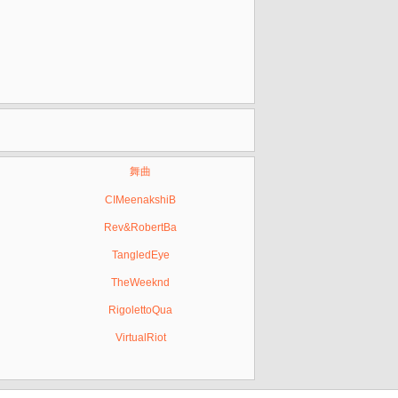
舞曲
CIMeenakshiB
Rev&RobertBa
TangledEye
TheWeeknd
RigolettoQua
VirtualRiot