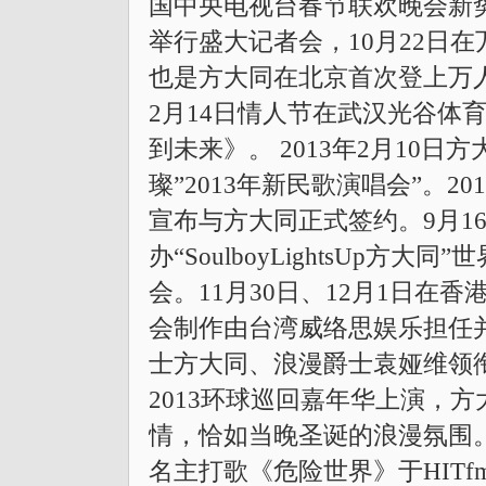
国中央电视台春节联欢晚会新
举行盛大记者会，10月22日在
也是方大同在北京首次登上万人
2月14日情人节在武汉光谷体育
到未来》。 2013年2月10
璨”2013年新民歌演唱会”。2
宣布与方大同正式签约。9月1
办“SoulboyLightsUp
会。11月30日、12月1日在
会制作由台湾威络思娱乐担任并
士方大同、浪漫爵士袁娅维领
2013环球巡回嘉年华上演，
情，恰如当晚圣诞的浪漫氛围。 
名主打歌《危险世界》于HIT