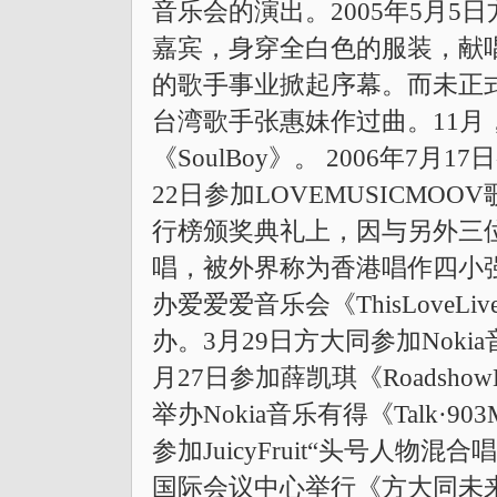
音乐会的演出。2005年5月
嘉宾，身穿全白色的服装，献
的歌手事业掀起序幕。而未正
台湾歌手张惠妹作过曲。11月
《SoulBoy》。 2006年7
22日参加LOVEMUSICMOO
行榜颁奖典礼上，因与另外三
唱，被外界称为香港唱作四小强之
办爱爱爱音乐会《ThisLoveL
办。3月29日方大同参加Nokia音
月27日参加薛凯琪《Roadsho
举办Nokia音乐有得《Talk·903
参加JuicyFruit“头号人物混
国际会议中心举行《方大同未来L