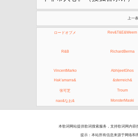
上一条
Rev&T&E&Weem
ロードオブメ
R&B
RichardBerma
VincentMarko
AbhijeetGhos
Hak’amarra&
&sterreich&
Troum
张可芝
MonsterMaski
nao&なお&
本歌词网站提供歌词搜索服务，支持
歌词网
内容
提示：本站所有信息来源于网络和