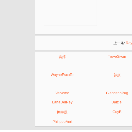
上一条:
Ray
TroyeSivan
雷婷
WayneEscoffe
郭顶
Valvomo
GiancarloPag
LanaDelRey
Dalziel
GuyB
枫宇辰
PhilippeAert