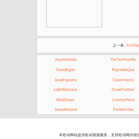
上一条:
JoJoZe
JoachimGies
TheTwoPoorBo
DavidEgan
RigolettoQua
Jos&Figueira
CalvinHarris
LakhiBanzara
DaveFrishber
MadDuran
CountryPiano
JawedKazimi
FredericAlar
本歌词网站提供歌词搜索服务，支持
歌词网
内容