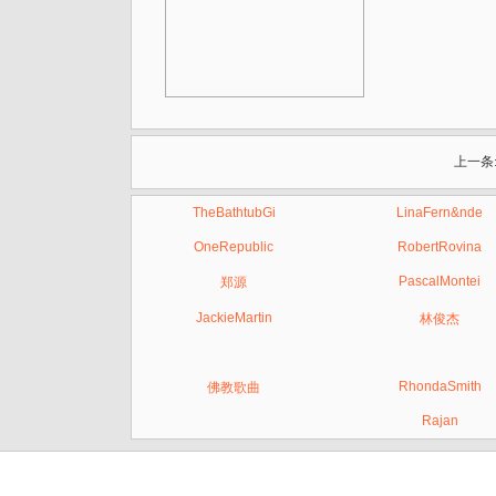
上一条
TheBathtubGi
LinaFern&nde
OneRepublic
RobertRovina
PascalMontei
郑源
JackieMartin
林俊杰
RhondaSmith
佛教歌曲
Rajan