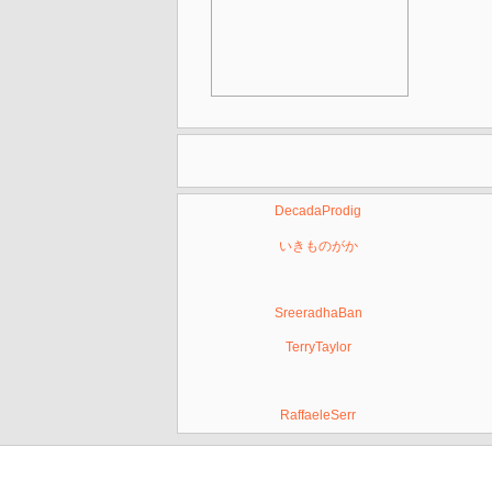
DecadaProdig
いきものがか
SreeradhaBan
TerryTaylor
RaffaeleSerr