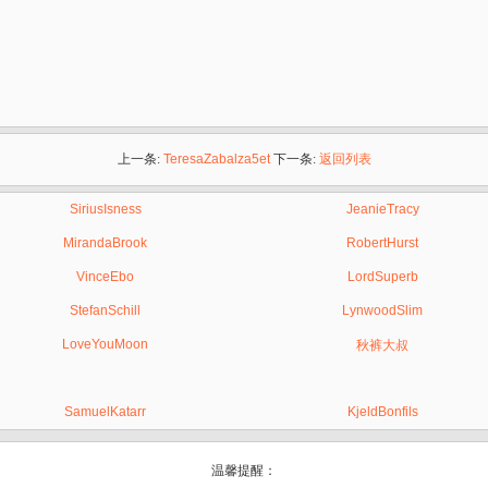
上一条:
TeresaZabalza5et
下一条:
返回列表
SiriusIsness
JeanieTracy
MirandaBrook
RobertHurst
VinceEbo
LordSuperb
StefanSchill
LynwoodSlim
LoveYouMoon
秋裤大叔
SamuelKatarr
KjeldBonfils
温馨提醒：