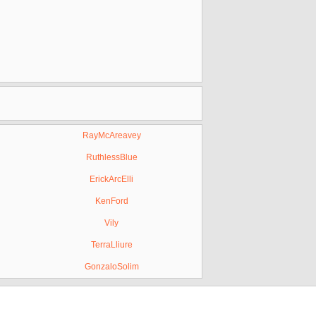
RayMcAreavey
RuthlessBlue
ErickArcElli
KenFord
Vily
TerraLliure
GonzaloSolim