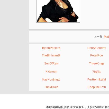
上一条:
Mat
ByronParker&
HenryGendrot
TheBihlmanBr
PeterRoe
SonOfRaw
ThreeKings
Kyteman
万妮达
KayHuntingto
PerHenrikWal
FunkDroid
CheplineKotu
本歌词网站提供歌词搜索服务，支持
歌词网
内容