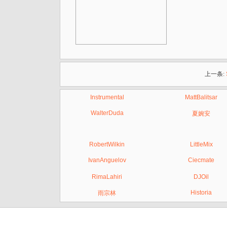
上一条:
Instrumental
MattBalitsar
WalterDuda
夏婉安
RobertWilkin
LittleMix
IvanAnguelov
Ciecmate
RimaLahiri
DJOil
Historia
雨宗林