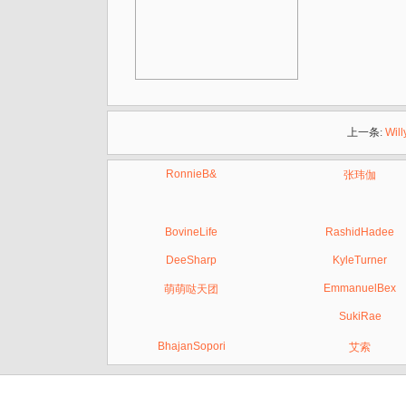
上一条:
Will
RonnieB&
张玮伽
BovineLife
RashidHadee
DeeSharp
KyleTurner
EmmanuelBex
萌萌哒天团
SukiRae
BhajanSopori
艾索